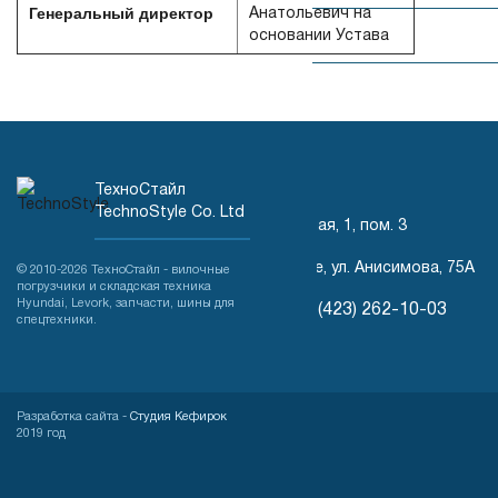
Генеральный директор
Анатольевич на
Ричтраки
основании Устава
Самоходные
электроштабелеры
Самоходные
тележки
КОНТАКТЫ
АВТОКРАНЫ
ПОГРУЗЧИКИ
ТехноСтайл
TechnoStyle Co. Ltd
PALFINGER
LEVORK
г. Владивосток, ул. Ёлочная, 1, пом. 3
Комплектовщики
SANY
ПОГРУЗЧИКИ
п. Вольно-Надеждинское, ул. Анисимова, 75А
© 2010-2026 ТехноСтайл - вилочные
погрузчики и складская техника
СЕДЕЛЬНЫЕ
HYUNDAI
Электротягачи
Hyundai, Levork, запчасти, шины для
+7 914 709 3136
+7 (423) 262-10-03
ТЯГАЧИ
спецтехники.
ЗАПЧАСТИ
SANY
Электротягачи
TS@technostyle.ru
EP
Разработка сайта -
Студия Кефирок
Положение об
2019 год
обработке
Дизельные
персональных
вилочные
данных
погрузчики EP