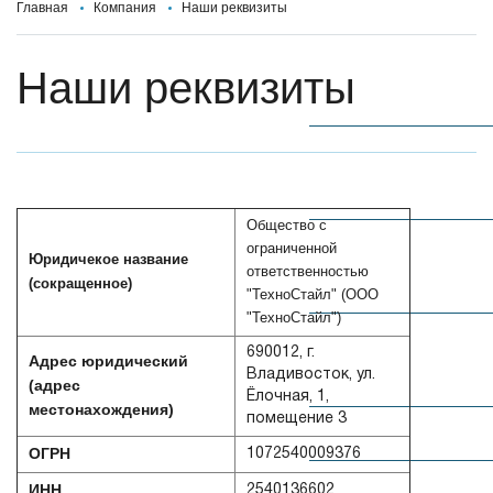
Levork
Главная
Компания
Наши реквизиты
Дизельные
Наши реквизиты
вилочные
погрузчики
Электрические
вилочные
погрузчики
Общество с
Газ.бензиновые
ограниченной
Юридичекое название
вилочные
ответственностью
(сокращенное)
погрузчики
"ТехноСтайл" (ООО
"ТехноСтайл")
Внедорожные
690012, г.
Адрес юридический
вилочные
Владивосток, ул.
погрузчики
(адрес
Ёлочная, 1,
местонахождения)
помещение 3
Ричтраки
ОГРН
1072540009376
Самоходные
ИНН
2540136602