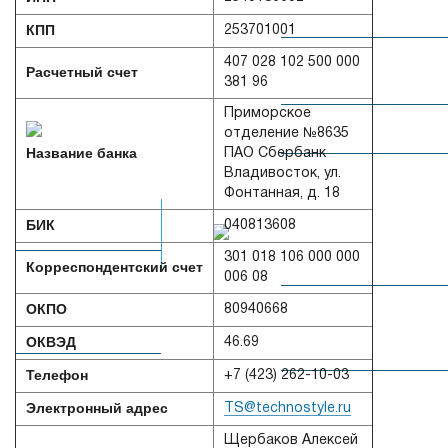
электроштабелеры
КПП
253701001
Самоходные
407 028 102 500 000
Расчетный счет
тележки
381 96
Приморское
Электротягачи
АВТОКРАНЫ
отделение №8635
Название банка
ПАО Сбербанк
Владивосток, ул.
Hyundai
Автокраны
Фонтанная, д. 18
PALFINGER
БИК
SANY
Дизельные
040813608
вилочные
СЕДЕЛЬНЫЕ
301 018 106 000 000
погрузчики
Корреспондентский счет
ТЯГАЧИ
Короткобазные
006 08
краны
Седельные
ОКПО
PALFINGER
тягачи
80940668
Электрические
SANY
SANY
вилочные
ОКВЭД
46.69
погрузчики
Телефон
Вездеходные
+7 (423) 262-10-03
краны
Газ.бензиновые
Электронный адрес
TS@technostyle.ru
PALFINGER
вилочные
SANY
погрузчики
Щербаков Алексей